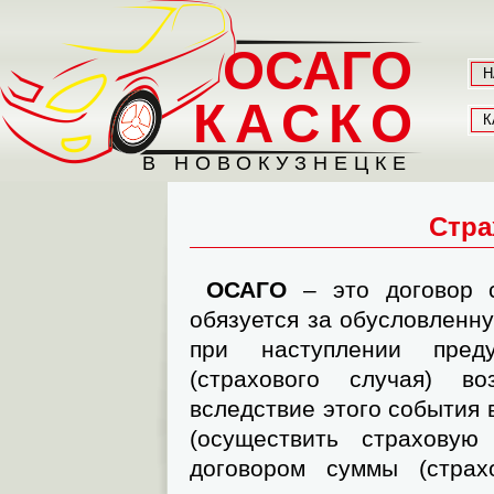
ОСАГО
Н
КАСКО
К
В НОВОКУЗНЕЦКЕ
Стра
ОСАГО
– это договор с
обязуется за обусловленн
при наступлении пред
(страхового случая) в
вследствие этого события 
(осуществить страховую
договором суммы (страх