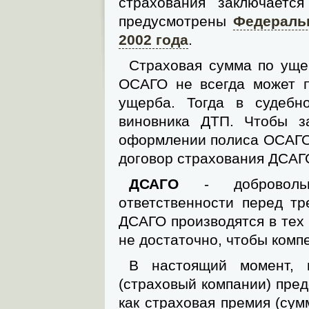
страхования заключаетс
предусмотрены
Федераль
2002 года
.
Страховая сумма по ущер
ОСАГО не всегда может п
ущерба. Тогда в судебн
виновника ДТП. Чтобы з
оформлении полиса ОСАГО
договор страхования ДСАГ
ДСАГО
- добровольно
ответственности перед т
ДСАГО производятся в тех
не достаточно, чтобы ком
В настоящий момент, 
(страховый компании) пред
как страховая премия (сум