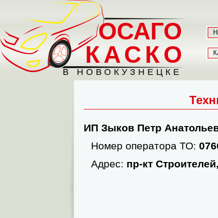
ОСАГО
Н
КАСКО
К
В НОВОКУЗНЕЦКЕ
Техн
ИП Зыков Петр Анатолье
Номер оператора ТО:
076
Адрес:
пр-кт Строителей,